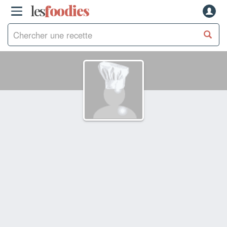
les
f
o
odies