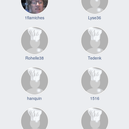
1flamiches
Lyse36
Rohelle38
Tedenk
hanquin
1516