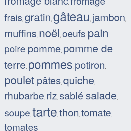
fromage blanc
fromage
,
gâteau
gratin
jambon
frais
,
,
,
,
noël
pain
muffins
oeufs
,
,
,
,
pomme de
pomme
poire
,
,
pommes
terre
potiron
,
,
,
poulet
quiche
pâtes
,
,
,
salade
rhubarbe
riz
sablé
,
,
,
,
tarte
thon
tomate
soupe
,
,
,
,
tomates