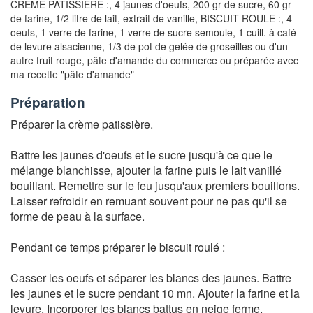
CREME PATISSIERE :,
4 jaunes d'oeufs
,
200 gr de sucre
,
60 gr
de farine
,
1/2 litre de lait
,
extrait de vanille
, BISCUIT ROULE :,
4
oeufs
,
1 verre de farine
,
1 verre de sucre semoule
,
1 cuill. à café
de levure alsacienne
,
1/3 de pot de gelée de groseilles ou d'un
autre fruit rouge
,
pâte d'amande du commerce ou préparée avec
ma recette "pâte d'amande"
Préparation
Préparer la crème patissière.
Battre les jaunes d'oeufs et le sucre jusqu'à ce que le
mélange blanchisse, ajouter la farine puis le lait vanillé
bouillant. Remettre sur le feu jusqu'aux premiers bouillons.
Laisser refroidir en remuant souvent pour ne pas qu'il se
forme de peau à la surface.
Pendant ce temps préparer le biscuit roulé :
Casser les oeufs et séparer les blancs des jaunes. Battre
les jaunes et le sucre pendant 10 mn. Ajouter la farine et la
levure. Incorporer les blancs battus en neige ferme.