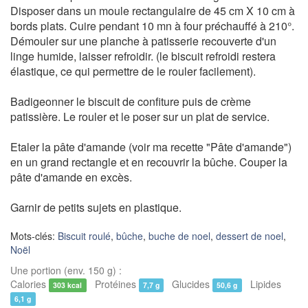
Disposer dans un moule rectangulaire de 45 cm X 10 cm à
bords plats. Cuire pendant 10 mn à four préchauffé à 210°.
Démouler sur une planche à patisserie recouverte d'un
linge humide, laisser refroidir. (le biscuit refroidi restera
élastique, ce qui permettre de le rouler facilement).
Badigeonner le biscuit de confiture puis de crème
patissière. Le rouler et le poser sur un plat de service.
Etaler la pâte d'amande (voir ma recette "Pâte d'amande")
en un grand rectangle et en recouvrir la bûche. Couper la
pâte d'amande en excès.
Garnir de petits sujets en plastique.
Mots-clés:
Biscuit roulé
,
bûche
,
buche de noel
,
dessert de noel
,
Noël
Une portion (env. 150 g) :
Calories
Protéines
Glucides
Lipides
303 kcal
7,7 g
50,6 g
6,1 g