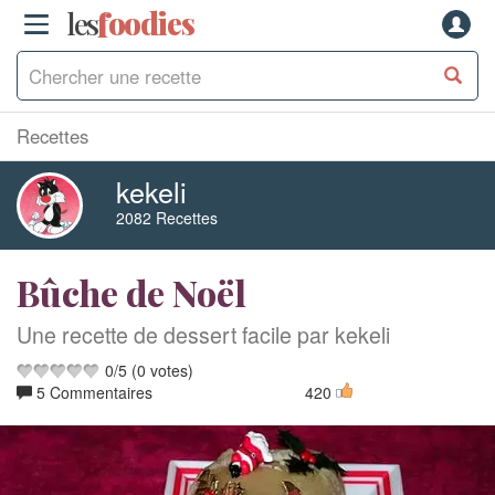
les
f
o
odies
Recettes
kekeli
2082 Recettes
Bûche de Noël
Une recette de dessert facile par kekeli
0
/
5
(
0
votes)
5 Commentaires
420