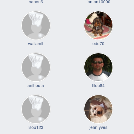
nanou6
fanfan10000
wallamit
edo70
anittouta
tilou84
isou123
jean yves