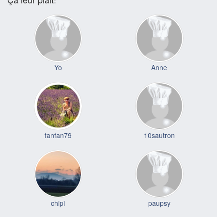
Yo
Anne
fanfan79
10sautron
chipi
paupsy