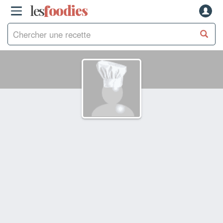
les
f
o
odies