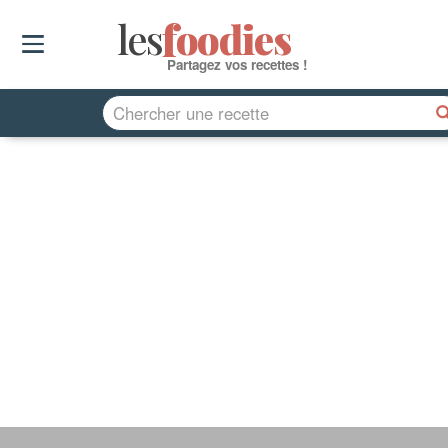
les
f
o
odies
Partagez vos recettes !