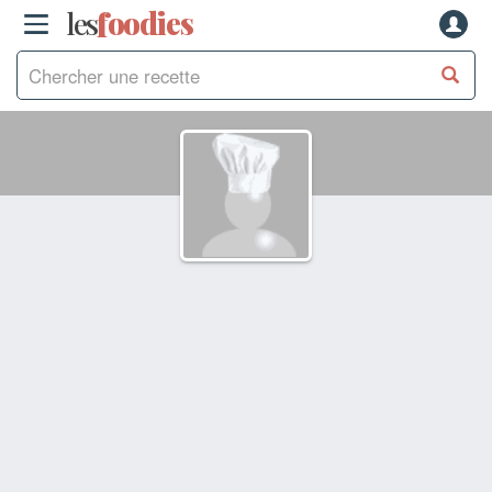
les
f
o
odies