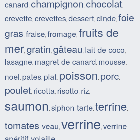
champignon
chocolat
canard
,
,
,
foie
crevette
crevettes
dessert
dinde
,
,
,
,
fruits de
gras
fraise
fromage
,
,
,
mer
gratin
gâteau
lait de coco
,
,
,
,
lasagne
magret de canard
mousse
,
,
,
poisson
porc
noel
pates
plat
,
,
,
,
,
poulet
ricotta
risotto
riz
,
,
,
,
saumon
terrine
siphon
tarte
,
,
,
,
verrine
tomates
veau
verrine
,
,
,
apéritif
volaille
,