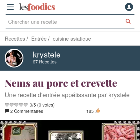
les
f
o
odies
Recettes
Entrée
cuisine asiatique
krystele
67 Recettes
Nems au porc et crevette
Une recette d'entrée appétissante par krystele
0
/
5
(
0
votes)
2 Commentaires
185