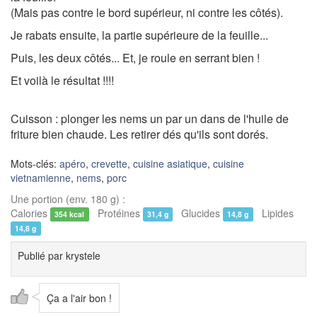
(Mais pas contre le bord supérieur, ni contre les côtés).
Je rabats ensuite, la partie supérieure de la feuille...
Puis, les deux côtés... Et, je roule en serrant bien !
Et voilà le résultat !!!!
Cuisson : plonger les nems un par un dans de l'huile de
friture bien chaude. Les retirer dés qu'ils sont dorés.
Mots-clés:
apéro
,
crevette
,
cuisine asiatique
,
cuisine
vietnamienne
,
nems
,
porc
Une portion (env. 180 g) :
Calories
Protéines
Glucides
Lipides
354 kcal
31,4 g
14,8 g
14,8 g
Publié par
krystele
Ça a l'air bon !