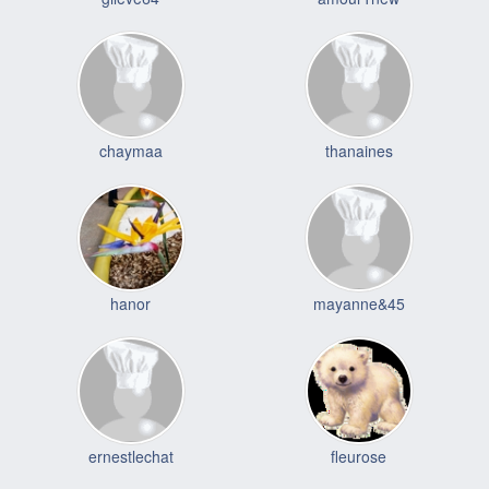
chaymaa
thanaines
hanor
mayanne&45
ernestlechat
fleurose