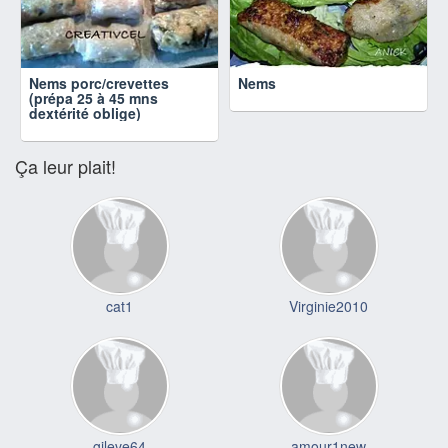
Nems porc/crevettes
Nems
(prépa 25 à 45 mns
dextérité oblige)
Ça leur plait!
cat1
Virginie2010
gileve64
amour1new