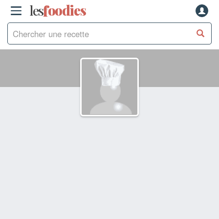
les
f
o
odies