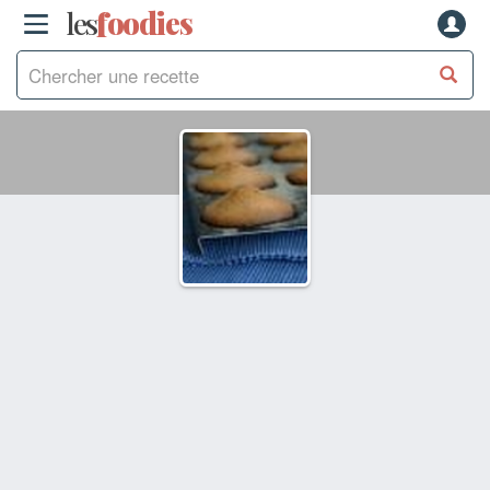
les
f
o
odies