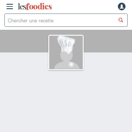
les
f
o
odies