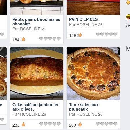
Petits pains briochés au
PAIN D'EPICES
chocolat.
Par
ROSELINE 26
Un
Par
ROSELINE 26
139
184
M
se
Cake salé au jambon et
Tarte salée aux
aux olives.
pruneaux
Par
ROSELINE 26
Par
ROSELINE 26
233
269