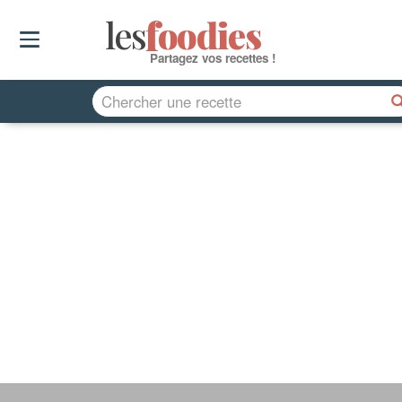
les
f
o
odies
Partagez vos recettes !