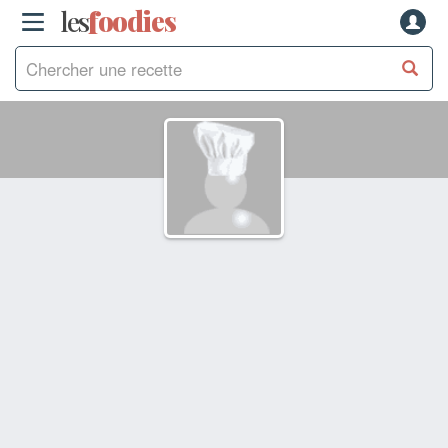
les
f
o
odies