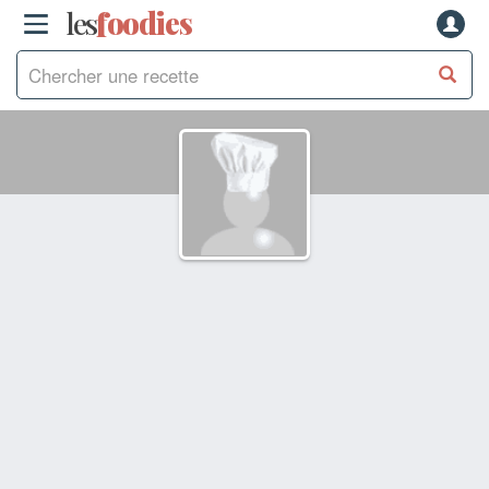
les
f
o
odies