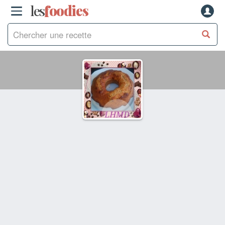
les
f
o
odies