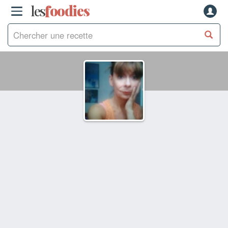
les
f
o
odies