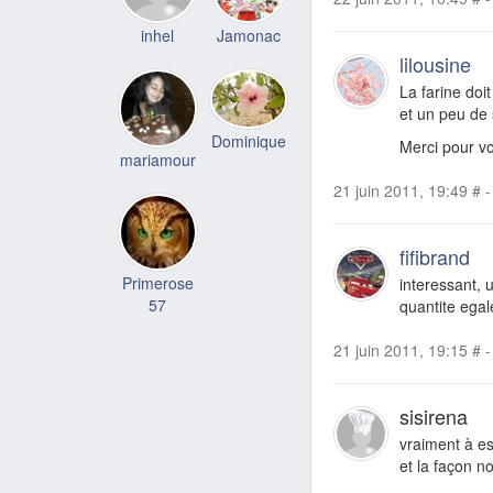
inhel
Jamonac
lilousine
La farine doi
et un peu de 
Dominique
Merci pour v
mariamour
21 juin 2011, 19:49
#
-
fifibrand
Primerose
interessant, 
57
quantite ega
21 juin 2011, 19:15
#
-
sisirena
vraiment à es
et la façon no