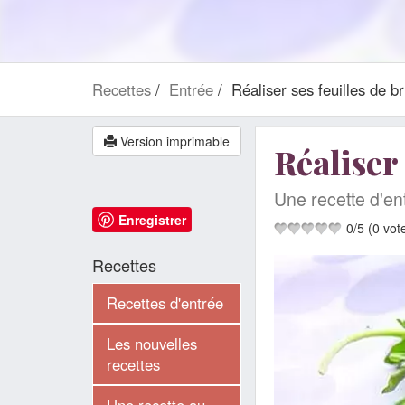
Recettes
Entrée
Réaliser ses feuilles de br
Version imprimable
Réaliser 
Une recette d'ent
Enregistrer
0
/
5
(
0
vot
Recettes
Recettes d'entrée
Les nouvelles
recettes