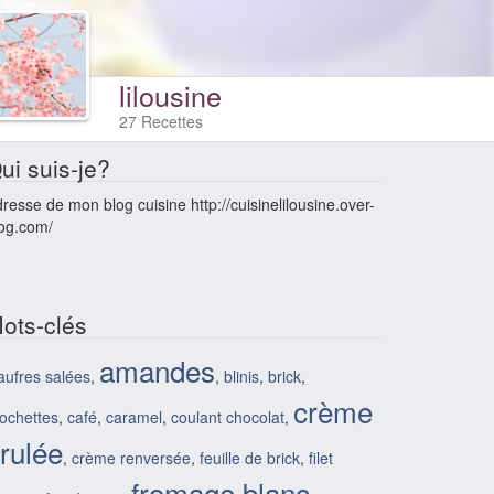
lilousine
27 Recettes
ui suis-je?
resse de mon blog cuisine http://cuisinelilousine.over-
og.com/
ots-clés
amandes
ufres salées
,
,
blinis
,
brick
,
crème
ochettes
,
café
,
caramel
,
coulant chocolat
,
rulée
,
crème renversée
,
feuille de brick
,
filet
fromage blanc