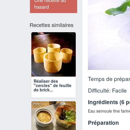
Une recette au
hasard
Recettes similaires
Temps de prépar
Réaliser des
"cercles" de feuille
Difficulté: Facile
de brick...
Ingrédients (
6 
Eau semoule fine farin
Préparation