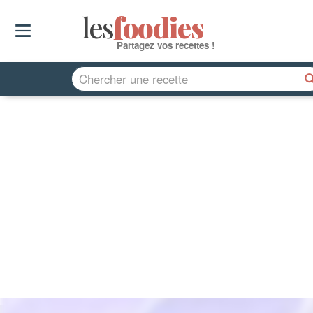
les
f
o
odies
Partagez vos recettes !