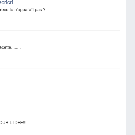
cricri
 recette n'apparaît pas ?
-
cette........
-
OUR L IDEE!!!