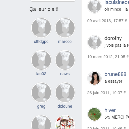
lacuisinede
Ça leur plait!
oh mince ! la
09 avril 2013, 17:57
#
dorothy
cftfdgpc
marcco
j vois pas la re
10 mars 2012, 21:05
#
brune888
lae02
naws
a essayer
26 juin 2011, 10:37
#
-
greg
didoune
hiver
5/5 MERCI P
22 juin 2011, 10:49
#
-