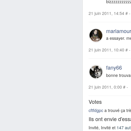
bizzzzzzzzzz
21 juin 2011, 14:54
#
-
mariamou
a essayer. me
21 juin 2011, 10:40
#
-
fany66
bonne trouvai
21 juin 2011, 0:00
#
-
Votes
cftfdgpc
a trouvé ça tr
Ils ont envie d'es
Invité, Invité et
147 aut