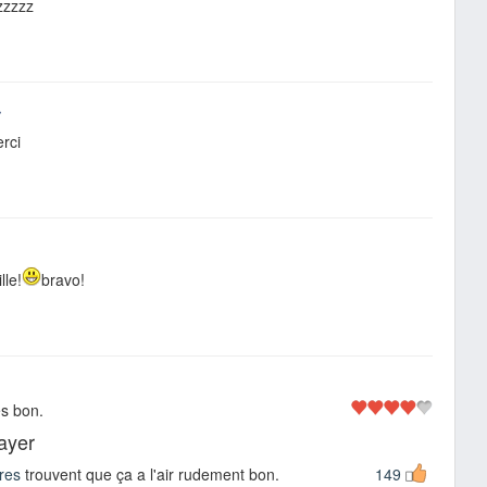
zzzzz
r
rci
lle!
bravo!
ès bon.
sayer
res
trouvent que ça a l'air rudement bon.
149