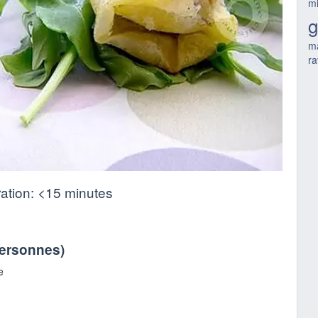
m
g
m
ra
ation:
<15 minutes
personnes
)
e