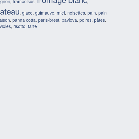
ignon
,
framboises
,
,
ateau
,
glace
,
guimauve
,
miel
,
noisettes
,
pain
,
pain
aison
,
panna cotta
,
paris-brest
,
pavlova
,
poires
,
pâtes
,
violes
,
risotto
,
tarte