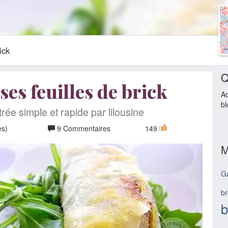
ick
Q
ses feuilles de brick
Ad
bl
rée simple et rapide par lilousine
es)
9 Commentaires
149
M
Ga
br
b