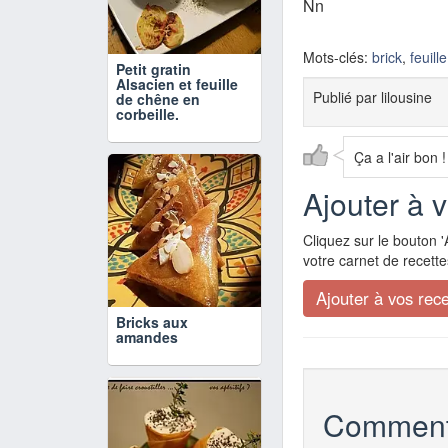
Nn
Mots-clés:
brick
,
feuill
Petit gratin
Alsacien et feuille
Publié par
lilousine
de chêne en
corbeille.
Ça a l'air bon !
Ajouter à 
Cliquez sur le bouton '
votre carnet de recette
Bricks aux
amandes
Comment