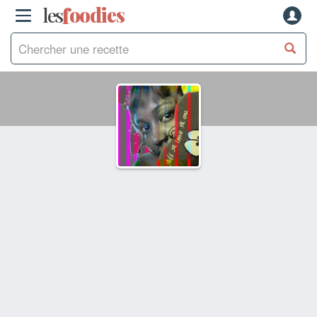
les
f
o
odies