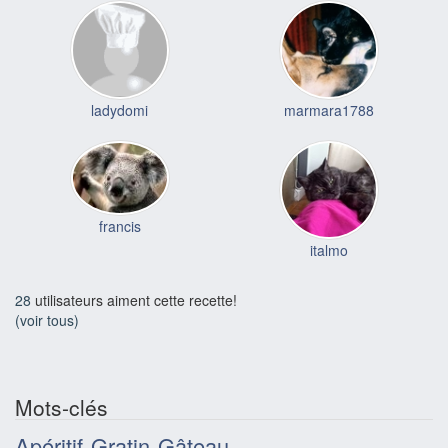
ladydomi
marmara1788
francis
italmo
28
utilisateurs aiment cette recette!
(voir tous)
Mots-clés
Apéritif
Gratin
Gâteau