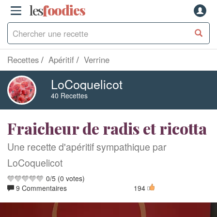
les
f
o
odies
Recettes
Apéritif
Verrine
LoCoquelicot
40 Recettes
Fraicheur de radis et ricotta
Une recette d'apéritif sympathique par
LoCoquelicot
0
/
5
(
0
votes)
9 Commentaires
194