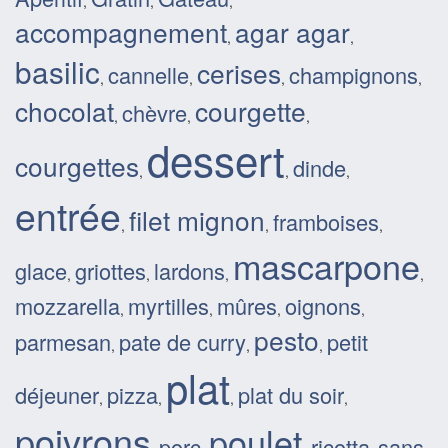
,
,
,
accompagnement
agar agar
,
,
basilic
cerises
cannelle
champignons
,
,
,
,
chocolat
courgette
chèvre
,
,
,
dessert
courgettes
dinde
,
,
,
entrée
filet mignon
framboises
,
,
,
mascarpone
glace
griottes
lardons
,
,
,
,
mozzarella
myrtilles
mûres
oignons
,
,
,
,
pesto
parmesan
pate de curry
petit
,
,
,
plat
déjeuner
pizza
plat du soir
,
,
,
,
poivrons
poulet
porc
ricotta
sans