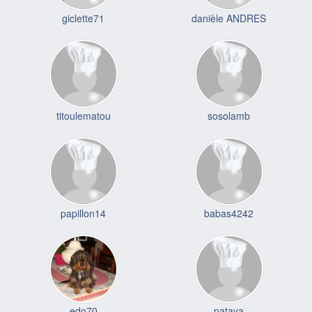
giclette71
danièle ANDRES
titoulematou
sosolamb
papillon14
babas4242
edo70
pataya