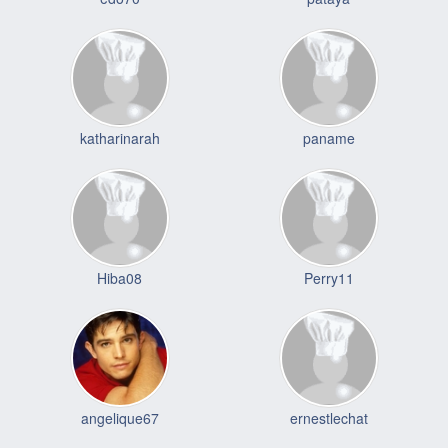
katharinarah
paname
Hiba08
Perry11
angelique67
ernestlechat