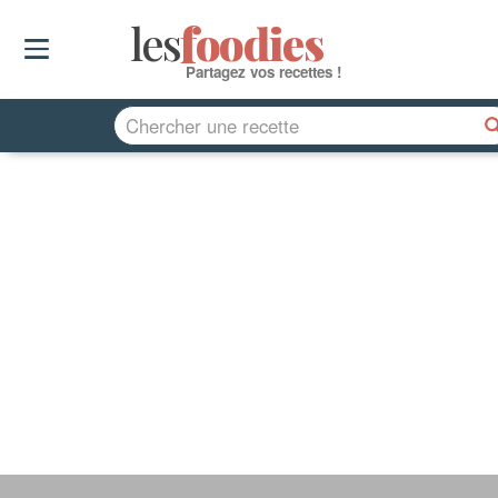
les
f
o
odies
Partagez vos recettes !