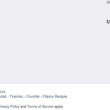
Un
M
ous
olat
-
Tiramisu
-
Crumble
-
Filipino Recipes
rivacy Policy
and
Terms of Service
apply.