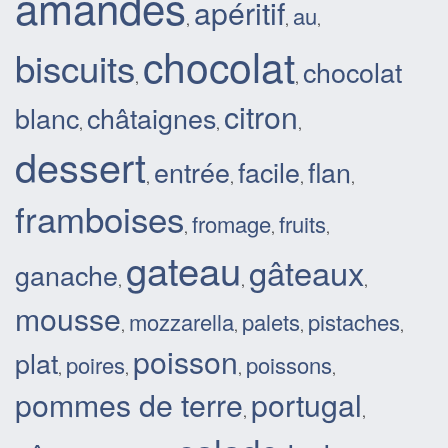
amandes
apéritif
au
,
,
,
chocolat
biscuits
chocolat
,
,
citron
blanc
châtaignes
,
,
,
dessert
entrée
facile
flan
,
,
,
,
framboises
fromage
fruits
,
,
,
gateau
gâteaux
ganache
,
,
,
mousse
mozzarella
palets
pistaches
,
,
,
,
poisson
plat
poires
poissons
,
,
,
,
pommes de terre
portugal
,
,