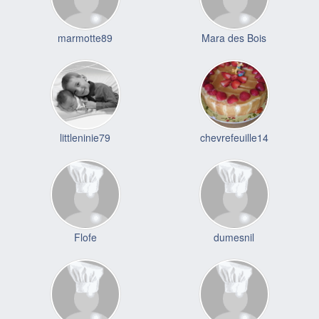
marmotte89
Mara des Bois
littleninie79
chevrefeuille14
Flofe
dumesnil