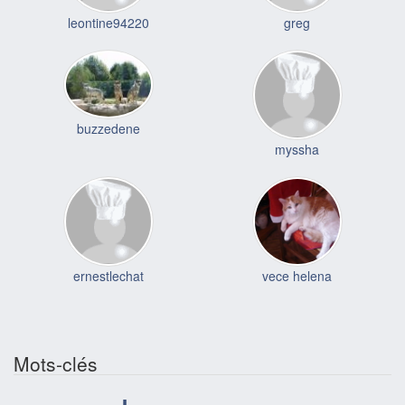
leontine94220
greg
buzzedene
myssha
ernestlechat
vece helena
Mots-clés