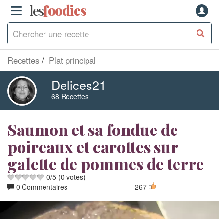
les
f
o
odies
Recettes
Plat principal
Delices21
68 Recettes
Saumon et sa fondue de
poireaux et carottes sur
galette de pommes de terre
0
/
5
(
0
votes)
0 Commentaires
267