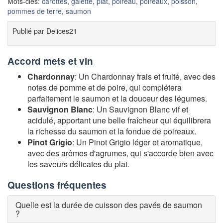
Mots-clés:
carottes
,
galette
,
plat
,
poireau
,
poireaux
,
poisson
,
pommes de terre
,
saumon
Publié par
Delices21
Accord mets et vin
Chardonnay
: Un Chardonnay frais et fruité, avec des
notes de pomme et de poire, qui complétera
parfaitement le saumon et la douceur des légumes.
Sauvignon Blanc
: Un Sauvignon Blanc vif et
acidulé, apportant une belle fraîcheur qui équilibrera
la richesse du saumon et la fondue de poireaux.
Pinot Grigio
: Un Pinot Grigio léger et aromatique,
avec des arômes d'agrumes, qui s'accorde bien avec
les saveurs délicates du plat.
Questions fréquentes
Quelle est la durée de cuisson des pavés de saumon
?