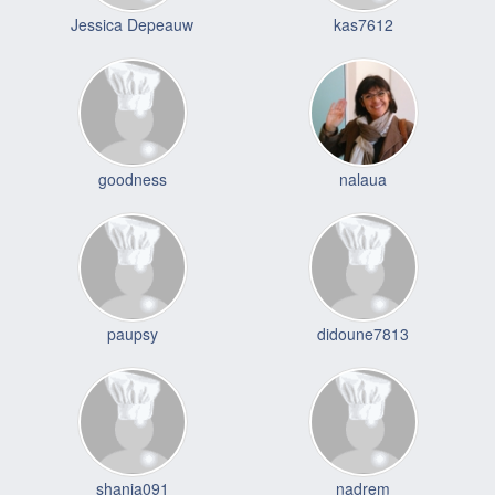
Jessica Depeauw
kas7612
goodness
nalaua
paupsy
didoune7813
shania091
nadrem