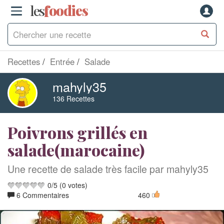
les
f
o
odies
Recettes
Entrée
Salade
mahyly35
136 Recettes
Poivrons grillés en
salade(marocaine)
Une recette de salade très facile par mahyly35
0
/
5
(
0
votes)
6 Commentaires
460