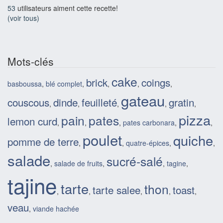
53
utilisateurs aiment cette recette!
(voir tous)
Mots-clés
cake
brick
coings
basboussa
,
blé complet
,
,
,
,
gateau
couscous
dinde
feuilleté
gratin
,
,
,
,
,
pizza
pain
pates
lemon curd
,
,
,
pates carbonara
,
,
poulet
quiche
pomme de terre
,
,
quatre-épices
,
,
salade
sucré-salé
,
salade de fruits
,
,
tagine
,
tajine
tarte
thon
tarte salee
toast
,
,
,
,
,
veau
,
viande hachée