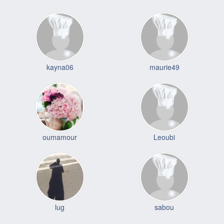
kayna06
maurie49
oumamour
Leoubi
lug
sabou