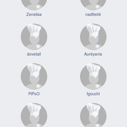
Zenelisa
nadfle06
dovetail
Auréyanis
PiPoO
fgouchi