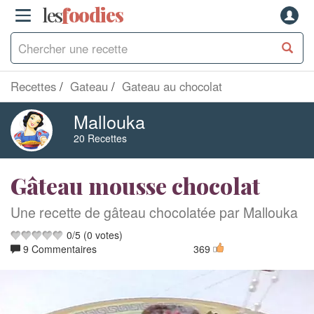
les
f
o
odies
Recettes
Gateau
Gateau au chocolat
Mallouka
20 Recettes
Gâteau mousse chocolat
Une recette de gâteau chocolatée par Mallouka
0
/
5
(
0
votes)
9 Commentaires
369