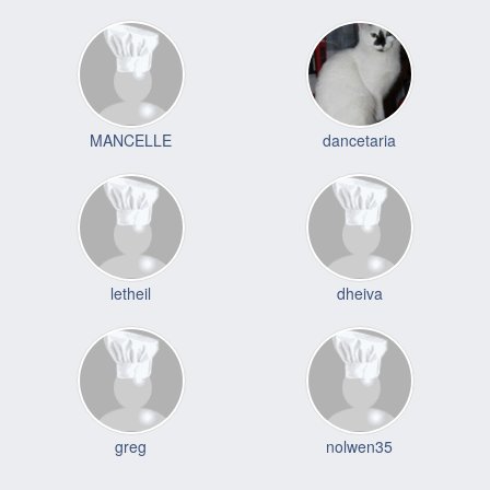
MANCELLE
dancetaria
letheil
dheiva
greg
nolwen35