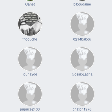
Canet
biboudaine
fridouche
0214babou
jounayde
GossipLatina
pupuce2403
chaton1976