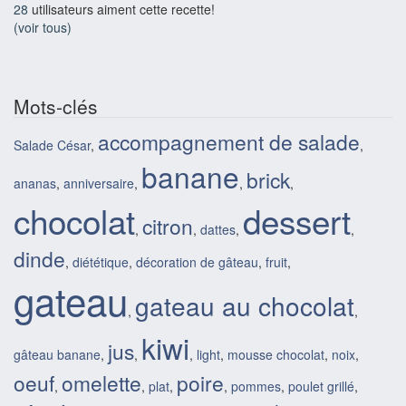
28
utilisateurs aiment cette recette!
(voir tous)
Mots-clés
accompagnement de salade
Salade César
,
,
banane
brick
ananas
,
anniversaire
,
,
,
chocolat
dessert
citron
,
,
dattes
,
,
dinde
,
diététique
,
décoration de gâteau
,
fruit
,
gateau
gateau au chocolat
,
,
kiwi
jus
gâteau banane
,
,
,
light
,
mousse chocolat
,
noix
,
oeuf
omelette
poire
,
,
plat
,
,
pommes
,
poulet grillé
,