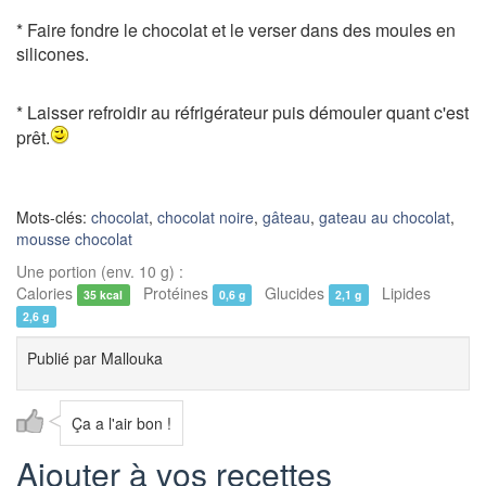
* Faire fondre le chocolat et le verser dans des moules en
silicones.
* Laisser refroidir au réfrigérateur puis démouler quant c'est
prêt.
Mots-clés:
chocolat
,
chocolat noire
,
gâteau
,
gateau au chocolat
,
mousse chocolat
Une portion (env. 10 g) :
Calories
Protéines
Glucides
Lipides
35 kcal
0,6 g
2,1 g
2,6 g
Publié par
Mallouka
Ça a l'air bon !
Ajouter à vos recettes