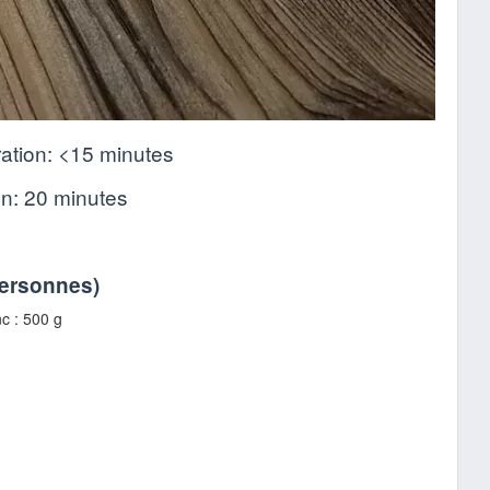
ation:
<15 minutes
on:
20 minutes
personnes
)
nc : 500 g