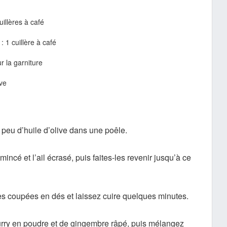
uillères à café
 :
1 cuillère à café
r la garniture
ive
n peu d’huile d’olive dans une poêle.
mincé et l’ail écrasé, puis faites-les revenir jusqu’à ce
es coupées en dés et laissez cuire quelques minutes.
rry en poudre et de gingembre râpé, puis mélangez