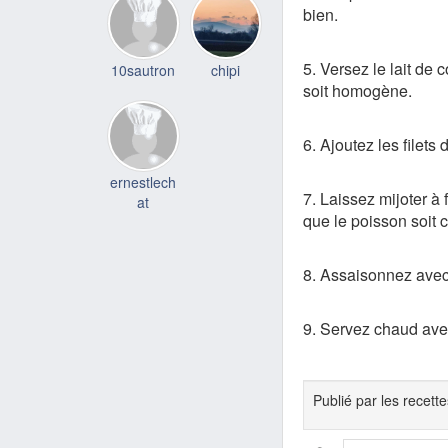
bien.
5. Versez le lait de
10sautron
chipi
soit homogène.
6. Ajoutez les filet
ernestlech
7. Laissez mijoter à
at
que le poisson soit c
8. Assaisonnez avec 
9. Servez chaud avec
Publié par
les recett