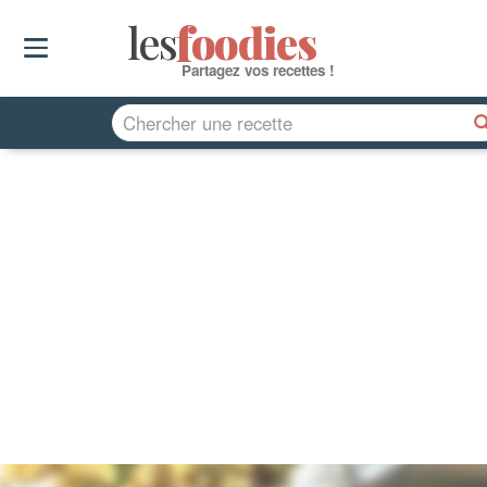
les
f
o
odies
Partagez vos recettes !