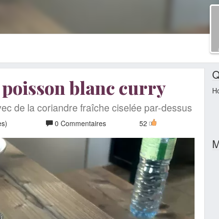
Q
e poisson blanc curry
H
c de la coriandre fraîche ciselée par-dessus
es)
0 Commentaires
52
M