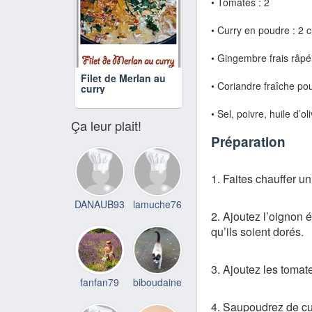
• Tomates : 2
• Curry en poudre :
2 c
• Gingembre frais râpé
Filet de Merlan au
• Coriandre fraîche pou
curry
• Sel, poivre, huile d’ol
Ça leur plait!
Préparation
1. Faites chauffer u
DANAUB93
lamuche76
2. Ajoutez l’oignon é
qu’ils soient dorés.
3. Ajoutez les tomat
fanfan79
biboudaine
4. Saupoudrez de cu