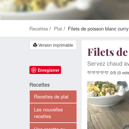
Recettes
Plat
Filets de poisson blanc curry
Version imprimable
Filets d
Servez chaud ave
Enregistrer
0
/
5
(
0
vot
Recettes
Recettes de plat
Les nouvelles
recettes