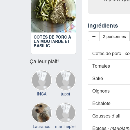
Ingrédients
2 personnes
COTES DE PORC A
LA MOUTARDE ET
BASILIC
Côtes de porc -
cô
Ça leur plait!
Tomates
Saké
Oignons
INCA
juppi
Échalote
Gousses d’ail
Lauranou
martinepier
Épices -
marjolain