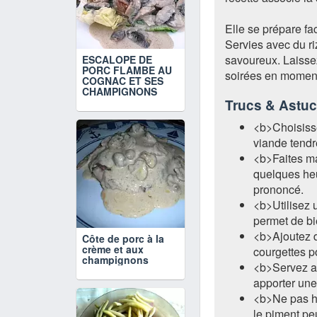
Elle se prépare fa
Servies avec du ri
savoureux. Laissez
ESCALOPE DE
PORC FLAMBE AU
soirées en moment
COGNAC ET SES
CHAMPIGNONS
Trucs & Astu
<b>Choisisse
viande tendr
<b>Faites ma
quelques heu
prononcé.
<b>Utilisez 
permet de bie
<b>Ajoutez 
Côte de porc à la
crème et aux
courgettes po
champignons
<b>Servez av
apporter une
<b>Ne pas hé
le piment peu