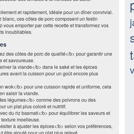
cilement et rapidement, idéale pour un dîner convivial.
z blanc, ces côtes de porc composent un festin
-vous emporter par cette recette et transformez vos
s inoubliables.
ces
z des côtes de porc de qualité</b> pour garantir une
e et savoureuse.
v
riner la viande</b> dans le saké et les épices
res avant la cuisson pour un goût encore plus
un wok</b> pour une cuisson rapide et uniforme, cela
n saisir la viande.
des légumes</b> comme des poivrons ou des
ur un plat plus coloré et nutritif.
ec du riz basmati</b> pour équilibrer les saveurs et
 texture moelleuse.
siter à ajuster les épices</b> selon vos préférences,
t être ajouté pour un plat plus relevé.