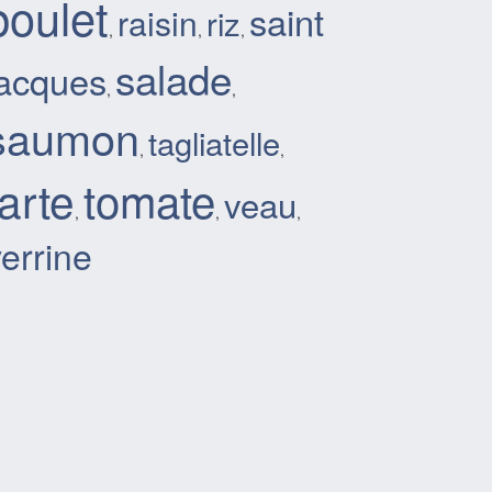
poulet
saint
raisin
riz
,
,
,
salade
jacques
,
,
saumon
tagliatelle
,
,
tarte
tomate
veau
,
,
,
errine