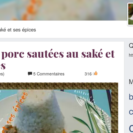
ké et ses épices
Q
 porc sautées au saké et
ht
es
es)
5 Commentaires
316
M