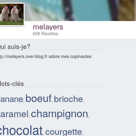
melayers
658 Recettes
ui suis-je?
tp://melayers.over-blog.fr adore mes copinautes
ots-clés
boeuf
brioche
banane
,
,
,
champignon
caramel
,
,
chocolat
courgette
,
,