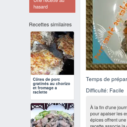
Une recette au
hasard
Recettes similaires
Temps de prépar
Côtes de porc
gratinés au chorizo
et fromage a
Difficulté: Facile
raclette
À la fin d'une jour
pour apaiser les e
épices offrent une
recette associe la