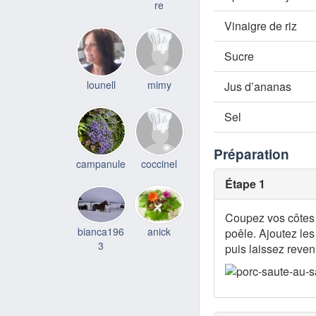
re
Vinaigre de riz
Sucre
lounell
mimy
Jus d’ananas
Sel
Préparation
campanule
coccinel
Étape 1
Coupez vos côtes 
bianca196
anick
poêle. Ajoutez les
3
puis laissez reven