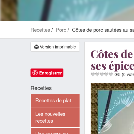
Recettes
Porc
Côtes de porc sautées au sa
Version imprimable
Côtes de
ses épic
Enregistrer
0
/
5
(
0
vot
Recettes
Recettes de plat
Les nouvelles
recettes