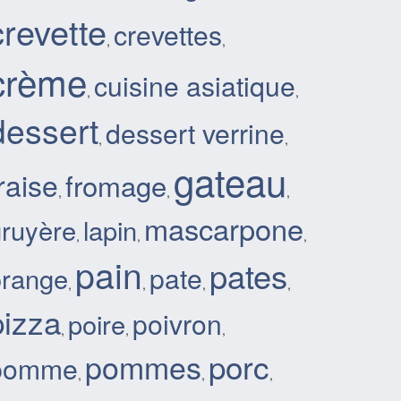
crevette
crevettes
,
,
crème
cuisine asiatique
,
,
dessert
dessert verrine
,
,
gateau
raise
fromage
,
,
,
mascarpone
gruyère
lapin
,
,
,
pain
pates
pate
orange
,
,
,
,
pizza
poivron
poire
,
,
,
porc
pommes
pomme
,
,
,