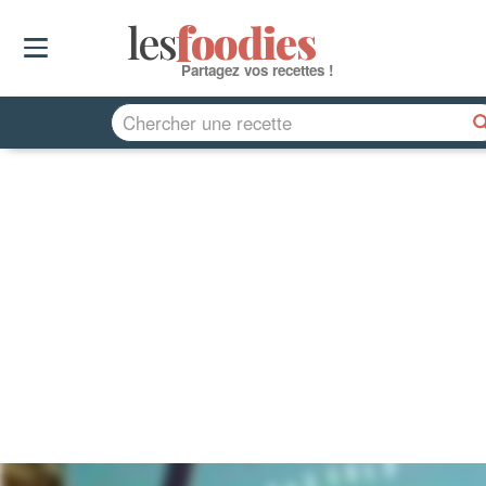
les
f
o
odies
Partagez vos recettes !