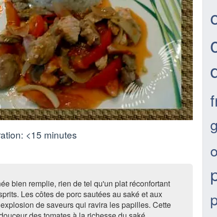
f
ation:
<15 minutes
née bien remplie, rien de tel qu'un plat réconfortant
sprits. Les côtes de porc sautées au saké et aux
 explosion de saveurs qui ravira les papilles. Cette
 douceur des tomates à la richesse du saké.