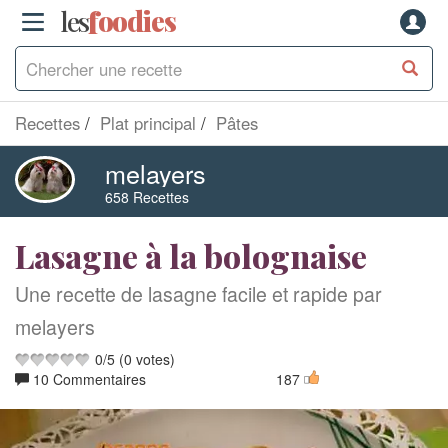
les
f
o
odies
Recettes
Plat principal
Pâtes
melayers
658 Recettes
Lasagne à la bolognaise
Une recette de lasagne facile et rapide par
melayers
0
/
5
(
0
votes)
10 Commentaires
187