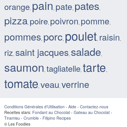
pain
pates
pate
orange
,
,
,
,
pizza
poivron
pomme
poire
,
,
,
,
poulet
porc
pommes
raisin
,
,
,
,
salade
saint jacques
riz
,
,
,
tarte
saumon
tagliatelle
,
,
,
tomate
verrine
veau
,
,
Conditions Générales d'Utilisation
-
Aide
-
Contactez-nous
Recettes stars:
Fondant au Chocolat
-
Gateau au Chocolat
-
Tiramisu
-
Crumble
-
Filipino Recipes
© Les Foodies