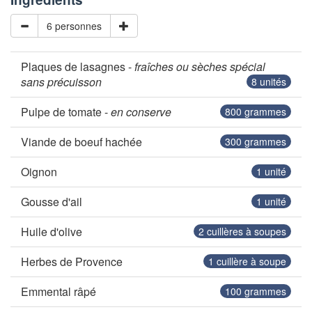
6 personnes
Plaques de lasagnes -
fraîches ou sèches spécial
sans précuisson
8
unités
Pulpe de tomate -
en conserve
800
grammes
Viande de boeuf hachée
300
grammes
Oignon
1
unité
Gousse d'ail
1
unité
Huile d'olive
2
cuillères à soupes
Herbes de Provence
1
cuillère à soupe
Emmental râpé
100
grammes