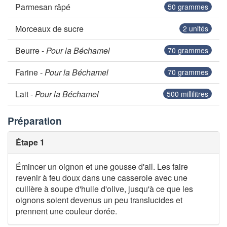
Parmesan râpé
50
grammes
Morceaux de sucre
2
unités
Beurre -
Pour la Béchamel
70
grammes
Farine -
Pour la Béchamel
70
grammes
Lait -
Pour la Béchamel
500
millilitres
Préparation
Étape 1
Émincer un oignon et une gousse d'ail. Les faire
revenir à feu doux dans une casserole avec une
cuillère à soupe d'huile d'olive, jusqu'à ce que les
oignons soient devenus un peu translucides et
prennent une couleur dorée.