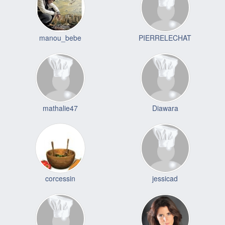
manou_bebe
PIERRELECHAT
mathalie47
Diawara
corcessin
jessicad