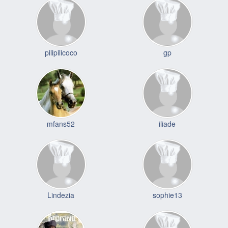
pilipilicoco
gp
mfans52
iliade
Lindezia
sophie13