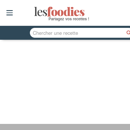
les
f
o
odies
Partagez vos recettes !