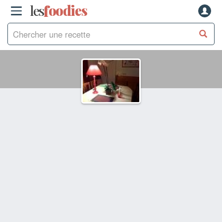
les
f
o
odies