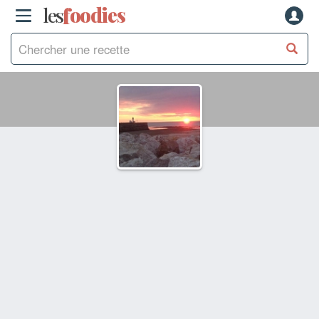
les
f
o
odies