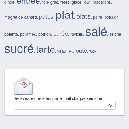
entrée
dinde
,
,
foie gras
,
fêtes
,
glace
,
kiwi
,
macarons
,
plat
plats
pates
magret de canard
,
,
,
,
poire
,
poisson
,
salé
purée
polenta
,
pommes
,
potiron
,
,
raviolis
,
,
seiche
,
sucré
tarte
velouté
,
,
veau
,
,
wok
Recevez les recettes par e-mail chaque semaine!