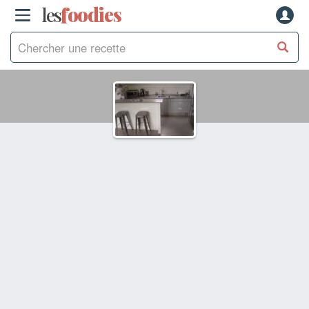
les
f
o
odies