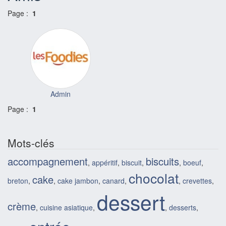
Page :
1
Admin
Page :
1
Mots-clés
accompagnement
biscuits
,
appéritif
,
biscuit
,
,
boeuf
,
chocolat
cake
breton
,
,
cake jambon
,
canard
,
,
crevettes
,
dessert
crème
,
cuisine asiatique
,
,
desserts
,