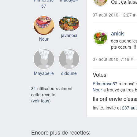
Oui, ça fais
57
07 août 2010, 12:27
#
anick
javanosi
Nour
des quenelles 
pts coeurs !!!
07 août 2010, 7:19
#
-
Mayabelle
didoune
Votes
Primerose57
a trouvé ç
31
utilisateurs aiment
Nour
a trouvé ça très 
cette recette!
Ils ont envie d'es
(voir tous)
Invité, Invité et
237 aut
Encore plus de recettes: