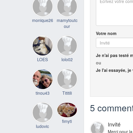
monique26
mamytoutc
our
Votre nom
Je n'ai pas testé 
LOES
lolo02
ou
Je l'ai essayée, je
tinou43
Tititili
5 comment
fimyti
Invité
ludovic
Merci pour la 