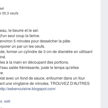
sel
e 55,3 oeufs
l'eau, le beurre et le sel.
d'un seul coup la farine.
environ 5 minutes pour dessécher la pâte.
orporer un par un les oeufs.
ède, former un cylindre de 3 cm de diamètre en utilisant
iné.
les à la main en découpant des portions.
'eau salée frémissante, juste le temps qu'elles
ce.
lat avec un fond de sauce, enfourner dans un four
nt une vingtaine de minutes.
TROUVEZ D'AUTRES
http://sebencuisine.blogspot.com/
le
,
salé