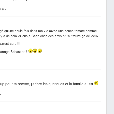
9
#
-
ngé qu'une seule fois dans ma vie (avec une sauce tomate,comme
l y a de cela 24 ans,à Caen chez des amis et j'ai trouvé ça déliceux !
e,c'est sure !!!
partage Sébastien !
-
p pour ta recette, j'adore les quenelles et la famille aussi
-
e