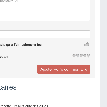
mais ça a l'air rudement bon!
 vote:
aires
recette , j'y ai rajoute des olives