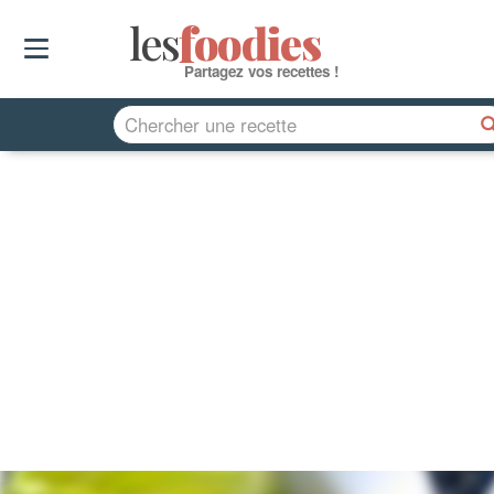
les
f
o
odies
Partagez vos recettes !