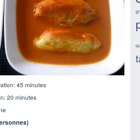
gr
qu
t
ation:
45 minutes
on:
20 minutes
nne
personnes
)