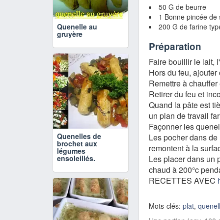
50 G de beurre
1 Bonne pincée de 
Quenelle au
200 G de farine typ
gruyère
Préparation
Faire bouillir le lait, 
Hors du feu, ajouter 
Remettre à chauffer 
Retirer du feu et inc
Quand la pâte est ti
un plan de travail far
Façonner les quenel
Quenelles de
Les pocher dans de l
brochet aux
remontent à la surfa
légumes
ensoleillés.
Les placer dans un p
chaud à 200°c penda
RECETTES AVEC
Mots-clés:
plat
,
quenel