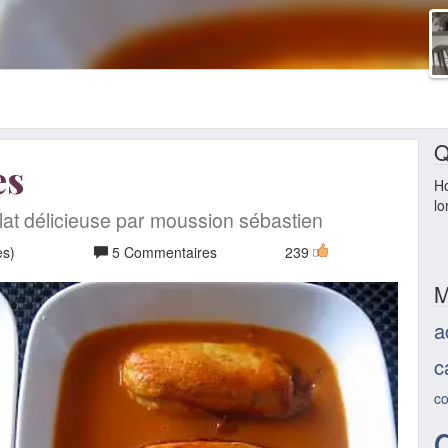
Q
es
H
lo
lat délicieuse par moussion sébastien
es)
5 Commentaires
239
M
a
c
co