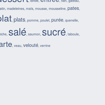
,
dinde
,
,
flan
,
gateau
,
pates
atin
,
madeleines
,
maïs
,
mousse
,
mousseline
,
,
plat
plats
purée
,
,
pomme
,
poulet
,
,
quenelle
,
salé
sucré
iche
,
,
saumon
,
,
taboule
,
arte
velouté
,
veau
,
,
verrine