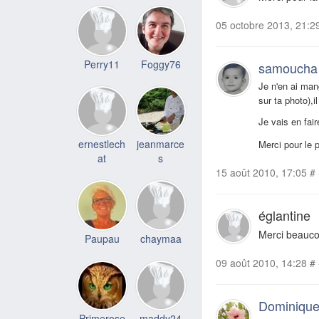
05 octobre 2013, 21:2
Perry11
Foggy76
samoucha
Je n'en ai ma
sur ta photo),i
Je vais en fair
ernestlech
jeanmarce
Merci pour le 
at
s
15 août 2010, 17:05
#
églantine
Merci beaucou
Paupau
chaymaa
09 août 2010, 14:28
#
Dominiqu
Primerose
maddy24