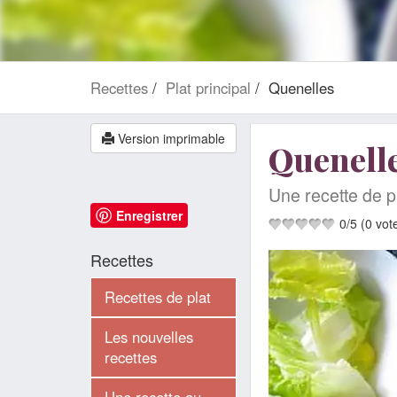
Recettes
Plat principal
Quenelles
Version imprimable
Quenell
Une recette de p
Enregistrer
0
/
5
(
0
vot
Recettes
Recettes de plat
Les nouvelles
recettes