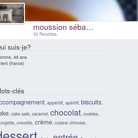
moussion sébastien
50 Recettes
ui suis-je?
omme, 49 ans
rient (france)
ots-clés
ccompagnement
biscuits
,
appéritif
,
apéritif
,
,
chocolat
ake
,
cake salé
,
caramel
,
,
cookies
,
crème
urgette
,
crevette
,
,
cuisine chinoise
,
dessert
entrée