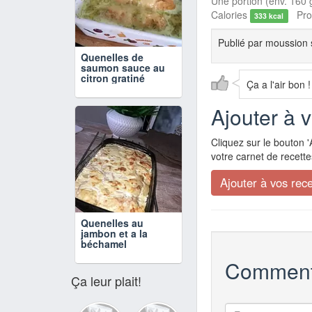
Une portion (env. 160 g
Calories
Prot
333 kcal
Publié par
moussion 
Quenelles de
saumon sauce au
citron gratiné
Ça a l'air bon !
Ajouter à 
Cliquez sur le bouton '
votre carnet de recette
Quenelles au
jambon et a la
béchamel
Comment
Ça leur plait!