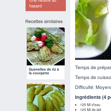
Une recette au
hasard
Recettes similaires
Temps de prépar
Quenelles de riz à
la courgette
Temps de cuiss
Difficulté: Moye
Ingrédients (
4 
125 Ml d'eau
125 Ml de lait