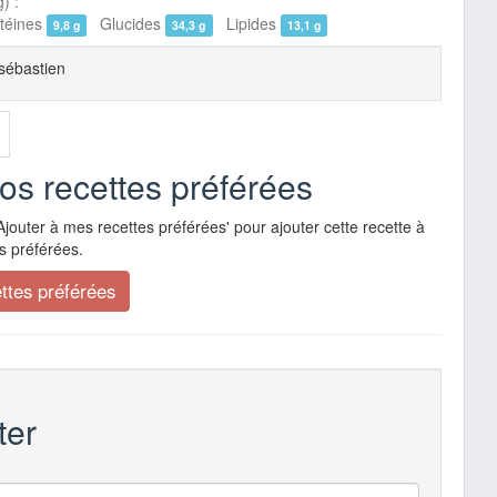
) :
éines
Glucides
Lipides
9,8 g
34,3 g
13,1 g
sébastien
vos recettes préférées
Ajouter à mes recettes préférées' pour ajouter cette recette à
s préférées.
er