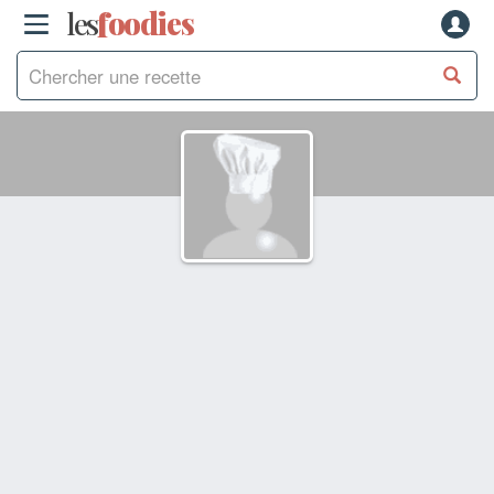
les
f
o
odies