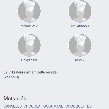
mélan1212
0214babou
Hollyshani
soso60
52
utilisateurs aiment cette recette!
(voir tous)
Mots-clés
CANNELES
,
CHOCOLAT GOURMAND
,
CHOUQUETTES
,