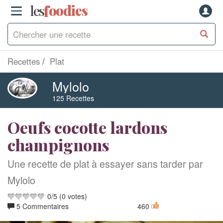
les
f
o
odies
Recettes
Plat
Mylolo
125 Recettes
Oeufs cocotte lardons
champignons
Une recette de plat à essayer sans tarder par
Mylolo
0
/
5
(
0
votes)
5 Commentaires
460