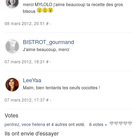
merci MYLOLO j'aime beaucoup ta recette des gros
bisous
08 mars 2012, 20:51
#
-
BISTROT_gourmand
J'aime beaucoup, merci
07 mars 2012, 18:21
#
-
LeeYaa
Maim, bien tentants tes oeufs cocottes !
07 mars 2012, 17:37
#
-
Votes
pentrez
,
vece helena
et
4 autres
ont voté.
6 votes
=
Ils ont envie d'essayer