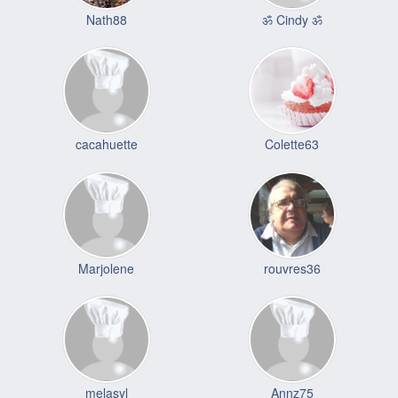
Nath88
ॐ Cindy ॐ
cacahuette
Colette63
Marjolene
rouvres36
melasyl
Annz75