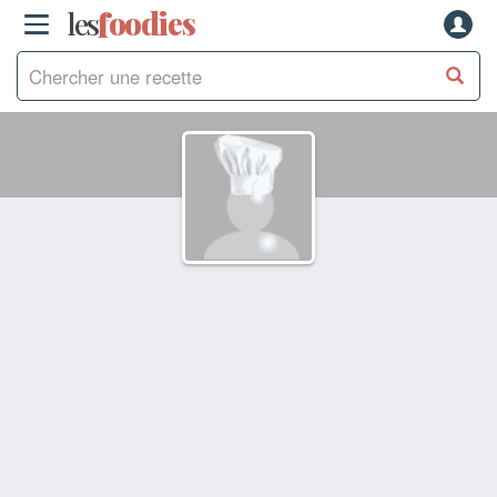
les
f
o
odies