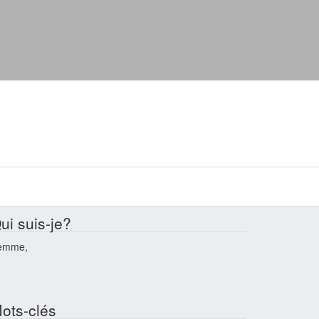
ui suis-je?
emme,
ots-clés