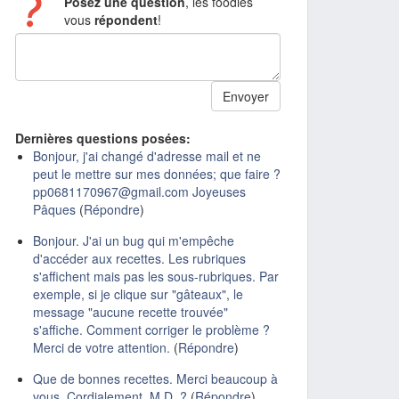
Posez une question
, les foodies
vous
répondent
!
Dernières questions posées:
Bonjour, j'ai changé d'adresse mail et ne
peut le mettre sur mes données; que faire ?
pp0681170967@gmail.com Joyeuses
Pâques
(
Répondre
)
Bonjour. J'ai un bug qui m'empêche
d'accéder aux recettes. Les rubriques
s'affichent mais pas les sous-rubriques. Par
exemple, si je clique sur "gâteaux", le
message "aucune recette trouvée"
s'affiche. Comment corriger le problème ?
Merci de votre attention.
(
Répondre
)
Que de bonnes recettes. Merci beaucoup à
vous. Cordialement, M.D. ?
(
Répondre
)