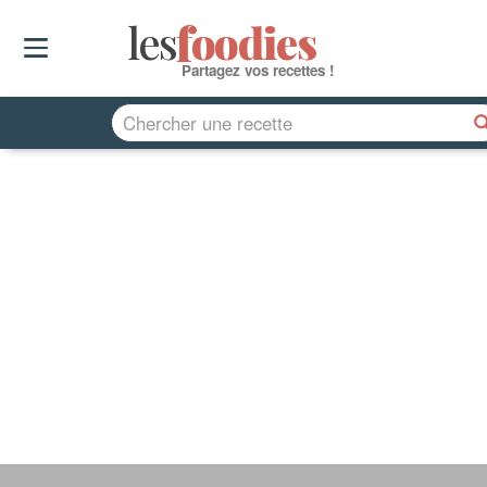
les
f
o
odies
Partagez vos recettes !