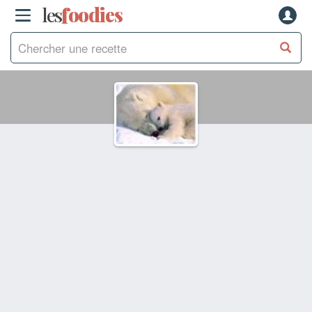
les
f
o
odies