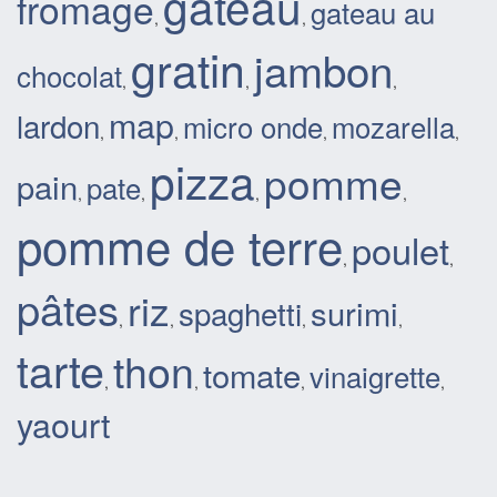
gateau
fromage
gateau au
,
,
gratin
jambon
chocolat
,
,
,
map
lardon
micro onde
mozarella
,
,
,
,
pizza
pomme
pain
pate
,
,
,
,
pomme de terre
poulet
,
,
pâtes
riz
surimi
spaghetti
,
,
,
,
tarte
thon
tomate
vinaigrette
,
,
,
,
yaourt