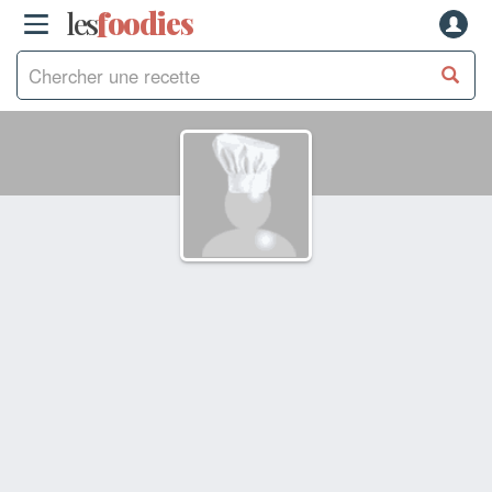
les
f
o
odies