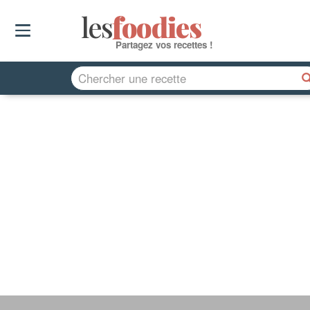
les
f
o
odies
Partagez vos recettes !