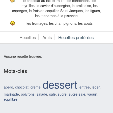
le chocolat au lait extra fin, les cornichons, les
myrtilles, le caviar d'aubergine, la pralinoise, les
asperges, le fraisier, coquilles Saint Jacques, les figues,
les macarons à la pistache
les fromages, les champignons, les abats
Recettes
Amis
Recettes préférées
Aucune recette trouvée.
Mots-clés
dessert
apéro
,
chocolat
,
crème
,
,
entrée
,
léger
,
marinade
,
poivrons
,
salade
,
salé
,
sucré
,
sucré-salé
,
yaourt
,
équilibré