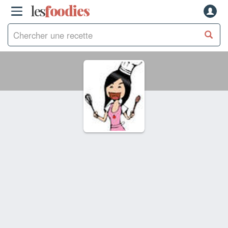
les
f
o
odies