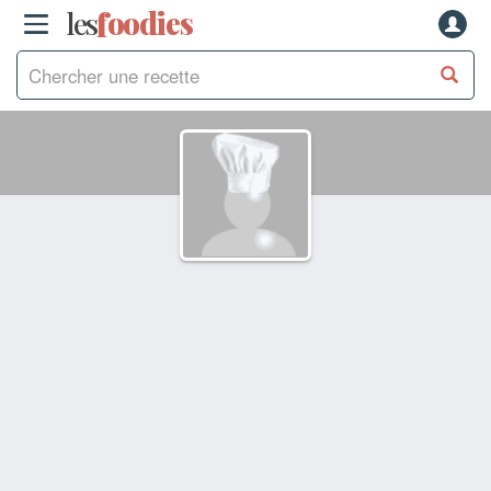
les
f
o
odies