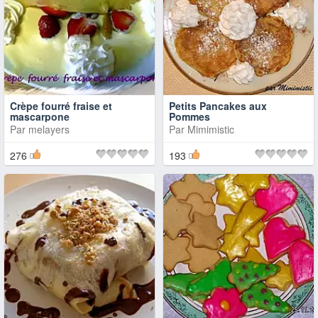
Crèpe fourré fraise et
Petits Pancakes aux
mascarpone
Pommes
Par
melayers
Par
Mimimistic
276
193