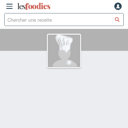
les
f
o
odies