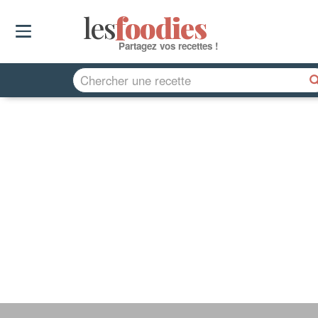
les
f
o
odies
Partagez vos recettes !