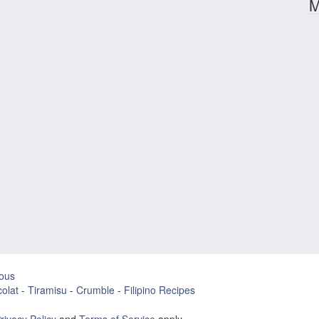
M
ous
olat
-
Tiramisu
-
Crumble
-
Filipino Recipes