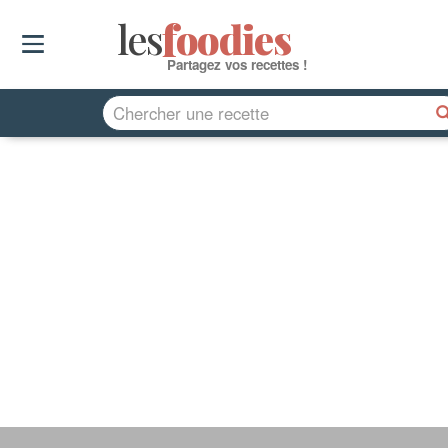
les
f
o
odies
Partagez vos recettes !