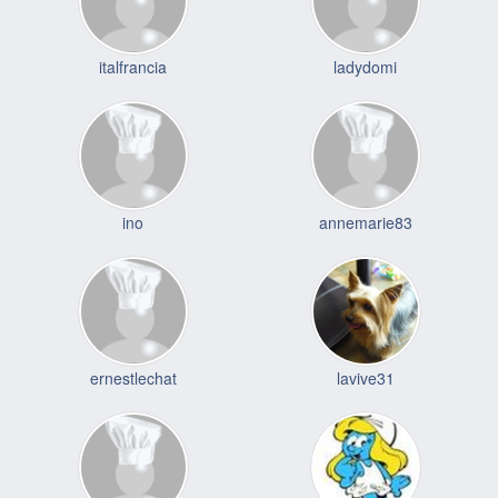
italfrancia
ladydomi
ino
annemarie83
ernestlechat
lavive31