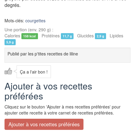
degrés.
Mots-clés:
courgettes
Une portion (env. 290 g) :
Calories
Protéines
Glucides
Lipides
158 kcal
11,7 g
2,9 g
5,9 g
Publié par
les p'tites recettes de liline
Ça a l'air bon !
Ajouter à vos recettes
préférées
Cliquez sur le bouton 'Ajouter à mes recettes préférées' pour
ajouter cette recette à votre carnet de recettes préférées.