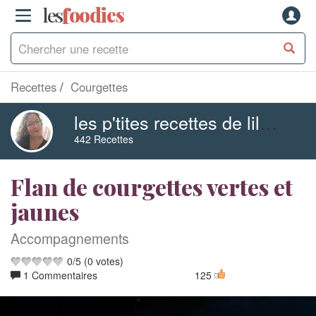
les
f
o
odies
Recettes
Courgettes
les p'tites recettes de liline
442 Recettes
Flan de courgettes vertes et
jaunes
Accompagnements
0
/
5
(
0
votes)
1 Commentaires
125