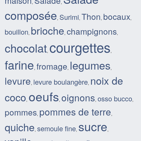
maison
Salade
,
,
composée
Thon
bocaux
Surimi
,
,
,
,
brioche
champignons
bouillon
,
,
,
courgettes
chocolat
,
,
farine
legumes
fromage
,
,
,
noix de
levure
levure boulangère
,
,
oeufs
coco
oignons
osso bucco
,
,
,
,
pommes de terre
pommes
,
,
sucre
quiche
semoule fine
,
,
,