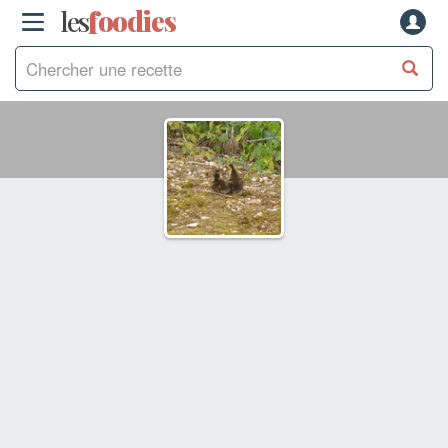
les
f
o
odies