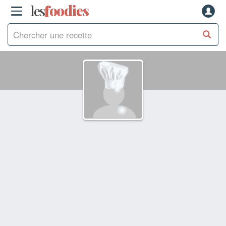
les
f
o
odies