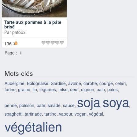
Tarte aux pommes à la pâte
brisé
Par
patoux
136
Page :
1
Mots-clés
Aubergine
,
Bolognaise
,
Sardine
,
avoine
,
carotte
,
courge
,
céleri
,
farine
,
graine
,
lin
,
légumes
,
miso
,
oeuf
,
oignon
,
pain
,
pains
,
soja
soya
penne
,
poisson
,
pâte
,
salade
,
sauce
,
,
,
spaghetti
,
tartinade
,
tartine
,
vapeur
,
vegan
,
végétal
,
végétalien