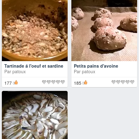
Tartinade á l'oeuf et sardine
Petits pains d'avoine
Par
patoux
Par
patoux
177
185