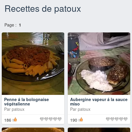
Recettes de patoux
Page :
1
Penne á la bolognaise
Aubergine vapeur á la sauce
végétalienne
miso
Par
patoux
Par
patoux
186
190