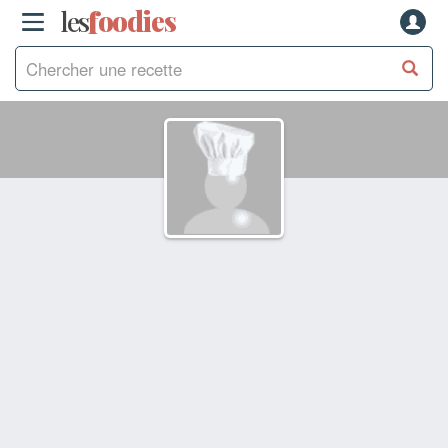
les
f
o
odies