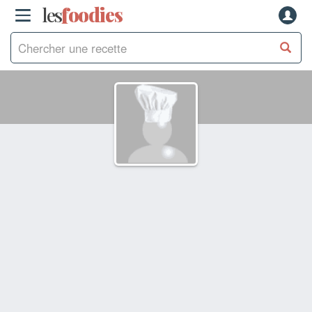
les
f
o
odies