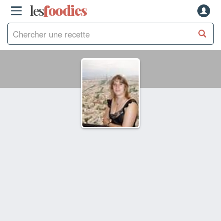
les
f
o
odies