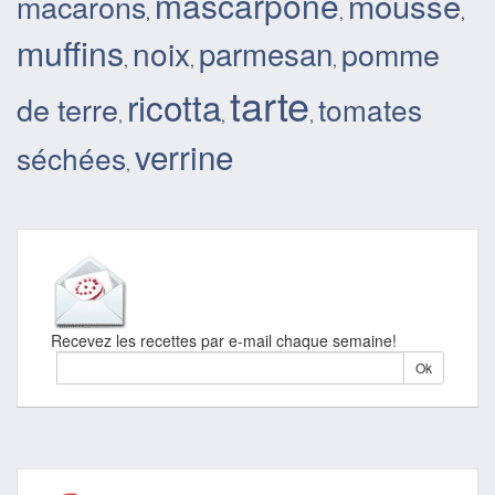
mascarpone
mousse
macarons
,
,
,
muffins
noix
parmesan
pomme
,
,
,
tarte
ricotta
de terre
tomates
,
,
,
verrine
séchées
,
Recevez les recettes par e-mail chaque semaine!