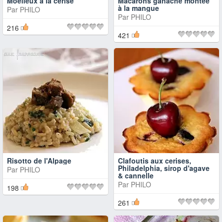
Moelleux à la cerise
Macarons ganache montée
à la mangue
Par
PHILO
Par
PHILO
216
421
Risotto de l'Alpage
Clafoutis aux cerises,
Philadelphia, sirop d'agave
Par
PHILO
& cannelle
Par
PHILO
198
261