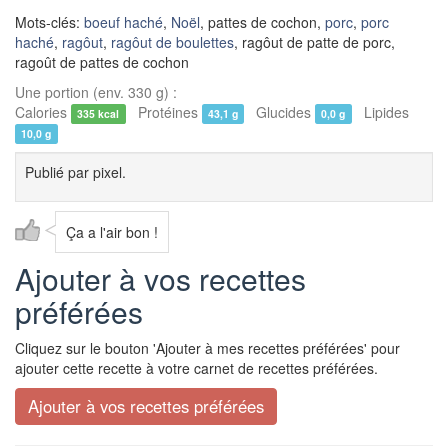
Mots-clés:
boeuf haché
,
Noël
, pattes de cochon,
porc
,
porc
haché
,
ragôut
,
ragôut de boulettes
, ragôut de patte de porc,
ragoût de pattes de cochon
Une portion (env. 330 g) :
Calories
Protéines
Glucides
Lipides
335 kcal
43,1 g
0,0 g
10,0 g
Publié par
pixel.
Ça a l'air bon !
Ajouter à vos recettes
préférées
Cliquez sur le bouton 'Ajouter à mes recettes préférées' pour
ajouter cette recette à votre carnet de recettes préférées.