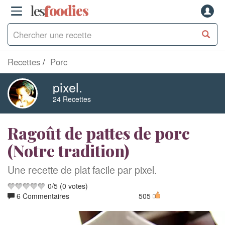
les
f
o
odies
Recettes
Porc
pixel.
24 Recettes
Ragoût de pattes de porc
(Notre tradition)
Une recette de plat facile par pixel.
0
/
5
(
0
votes)
6 Commentaires
505