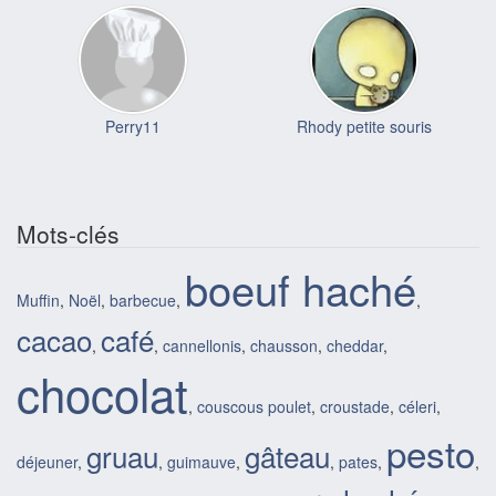
Perry11
Rhody petite souris
Mots-clés
boeuf haché
Muffin
,
Noël
,
barbecue
,
,
cacao
café
,
,
cannellonis
,
chausson
,
cheddar
,
chocolat
,
couscous poulet
,
croustade
,
céleri
,
pesto
gruau
gâteau
déjeuner
,
,
guimauve
,
,
pates
,
,