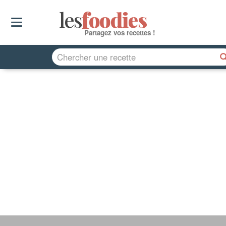
les
f
o
odies
Partagez vos recettes !